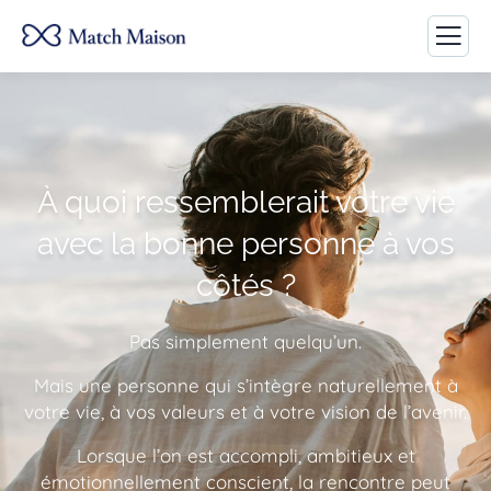
À quoi ressemblerait votre vie
avec la bonne personne à vos
côtés ?
Pas simplement quelqu’un.
Mais une personne qui s’intègre naturellement à
votre vie, à vos valeurs et à votre vision de l’avenir.
Lorsque l’on est accompli, ambitieux et
émotionnellement conscient, la rencontre peut