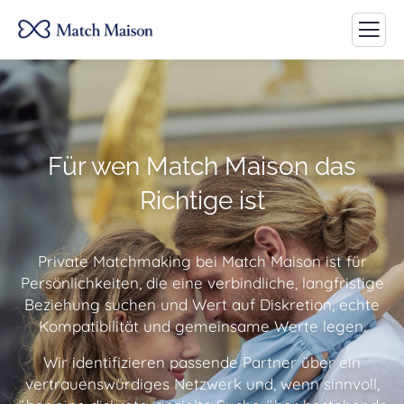
Für wen Match Maison das
Richtige ist
Private Matchmaking bei Match Maison ist für
Persönlichkeiten, die eine verbindliche, langfristige
Beziehung suchen und Wert auf Diskretion, echte
Kompatibilität und gemeinsame Werte legen.
Wir identifizieren passende Partner über ein
vertrauenswürdiges Netzwerk und, wenn sinnvoll,