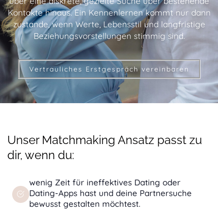
über eine diskrete, gezielte Suche über bestehende
Kontakte hinaus. Ein Kennenlernen kommt nur dann
zustande, wenn Werte, Lebensstil und langfristige
Beziehungsvorstellungen stimmig sind.
Vertrauliches Erstgespräch vereinbaren
Unser Matchmaking Ansatz passt zu
dir, wenn du:
wenig Zeit für ineffektives Dating oder
Dating-Apps hast und deine Partnersuche
bewusst gestalten möchtest.